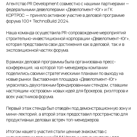
Агентство PR Development совместно с нашими партнерами —
федеральными девелоперами «Девелопмент-Юг» и ГК
КОРТРОС — приняло активное участие в деловой программе
форума 100+ TechnoBuild 2024.
Наша команда осуществила PR-сопровождение мероприятий
строительно-инвестиционной корпорации «Девелопмент-Юг»,
которая представила свои достижения как в деловой, так и в
экспозиционной частях форума.
В рамках деловой программы была организована пресс-
конференция, на которой топ-менеджеры компании
поделились своими стратегическими планами по выходу на
новые рынки. Выставочная площадка «Девелопмент-Юг»
украсилась двухэтажным брендированным стендом, ставшим
настоящим «островом» новых идей для брокеров, риэлторов и
всех участников форума.
Первый этаж стенда был отведён под демонстрационную зону и
мини-лекторий, а второй этаж предоставил пространство для
продуктивных деловых встреч топ-менеджеров.
Итогом нашего участия стали ценные знакомства с