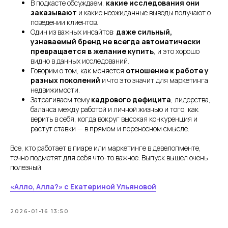
В подкасте обсуждаем,
какие исследования они
заказывают
и какие неожиданные выводы получают о
поведении клиентов.
Один из важных инсайтов:
даже сильный,
узнаваемый бренд не всегда автоматически
превращается в желание купить
, и это хорошо
видно в данных исследований.
Говорим о том, как меняется
отношение к работе у
разных поколений
и что это значит для маркетинга
недвижимости.
Затрагиваем тему
кадрового дефицита
, лидерства,
баланса между работой и личной жизнью и того, как
верить в себя, когда вокруг высокая конкуренция и
растут ставки — в прямом и переносном смысле.
Все, кто работает в пиаре или маркетинге в девелопменте,
точно подметят для себя что-то важное. Выпуск вышел очень
полезный.
«Алло, Алла?» с Екатериной Ульяновой
2026-01-16 13:50