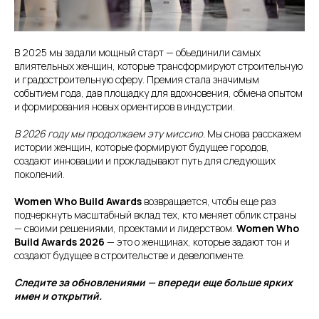
В 2025 мы задали мощный старт — объединили самых
влиятельных женщин, которые трансформируют строительную
и градостроительную сферу. Премия стала значимым
событием года, дав площадку для вдохновения, обмена опытом
и формирования новых ориентиров в индустрии.
В 2026 году мы продолжаем эту миссию.
Мы снова расскажем
истории женщин, которые формируют будущее городов,
создают инновации и прокладывают путь для следующих
поколений.
Women Who Build Awards
возвращается, чтобы еще раз
подчеркнуть масштабный вклад тех, кто меняет облик страны
— своими решениями, проектами и лидерством.
Women Who
Build Awards 2026
— это о женщинах, которые задают тон и
создают будущее в строительстве и девелопменте.
Следите за обновлениями — впереди еще больше ярких
имен и открытий.