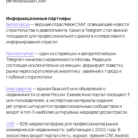
региональным СМИ.
Информационные партнеры
Белая каска
— ведущее отраслевое СМИ, освещающее новости
строительства и девелопмента. Канал в Telegram стал важной
площадкой для профессионального диалога и оперативного
информирования отрасли.
Novostroyman
— один из старейших и авторитетнейших
Telegram-каналов о недвижимости Москвы. Редакция,
состоящая исключительно из женщин, формирует повестку
рынка через скрупулезную аналитику, уважение к городу и
глубокий сторителлинг.
Мир квартир
— единая база из 6 млн объявлений о
недвижимости со всей России. Ежемесячно портал посещают 3
млн пользователей, а экспертные материалы издания
регулярно цитируются профессиональным сообществом и
входят в топ-3 наиболее цитируемых медиаресурсов отрасли.
CRE
— B2B-медиаплатформа для профессионалов рынка
коммерческой недвижимости, работающая с 2002 года. В
экосистему входят портал cre.ru, журнал, премия CRE Awards