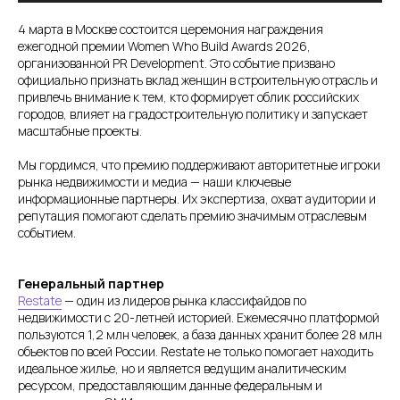
4 марта в Москве состоится церемония награждения
ежегодной премии Women Who Build Awards 2026,
организованной PR Development. Это событие призвано
официально признать вклад женщин в строительную отрасль и
привлечь внимание к тем, кто формирует облик российских
городов, влияет на градостроительную политику и запускает
масштабные проекты.
Мы гордимся, что премию поддерживают авторитетные игроки
рынка недвижимости и медиа — наши ключевые
информационные партнеры. Их экспертиза, охват аудитории и
репутация помогают сделать премию значимым отраслевым
событием.
Генеральный партнер
Restate
— один из лидеров рынка классифайдов по
недвижимости с 20-летней историей. Ежемесячно платформой
пользуются 1,2 млн человек, а база данных хранит более 28 млн
объектов по всей России. Restate не только помогает находить
идеальное жилье, но и является ведущим аналитическим
ресурсом, предоставляющим данные федеральным и