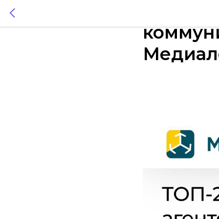
Мы в д
коммуни
Медиал