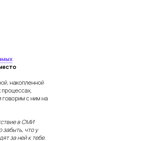
амых
 место
зой, накопленной
х процессах,
 говорим с ним на
тствие в СМИ
 забыть, что у
ят за ней к тебе.