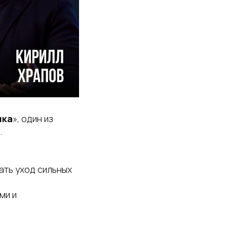
ика
», один из
.
ать уход сильных
ми и