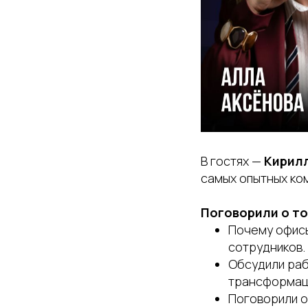
В гостях —
Кирил
самых опытных ко
Поговорили о то
Почему офисы
сотрудников.
Обсудили раб
трансформац
Поговорили о