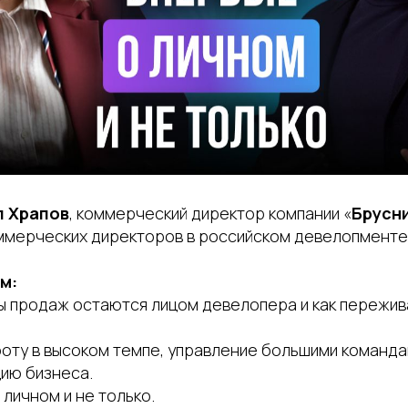
л Храпов
, коммерческий директор компании «
Брусн
ммерческих директоров в российском девелопменте
м:
 продаж остаются лицом девелопера и как пережив
оту в высоком темпе, управление большими команда
ию бизнеса.
 личном и не только.